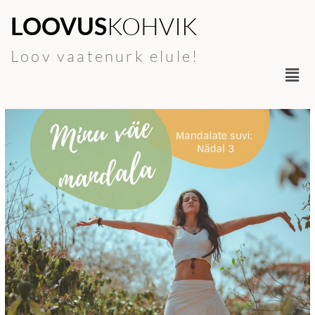
Skip
LOOVUS
KOHVIK
to
content
Loov vaatenurk elule!
Men