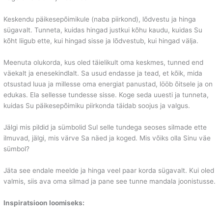
Keskendu päikesepõimikule (naba piirkond), lõdvestu ja hinga
sügavalt. Tunneta, kuidas hingad justkui kõhu kaudu, kuidas Su
kõht liigub ette, kui hingad sisse ja lõdvestub, kui hingad välja.
Meenuta olukorda, kus oled täielikult oma keskmes, tunned end
väekalt ja enesekindlalt. Sa usud endasse ja tead, et kõik, mida
otsustad luua ja millesse oma energiat panustad, lööb õitsele ja on
edukas. Ela sellesse tundesse sisse. Koge seda uuesti ja tunneta,
kuidas Su päikesepõimiku piirkonda täidab soojus ja valgus.
Jälgi mis pildid ja sümbolid Sul selle tundega seoses silmade ette
ilmuvad, jälgi, mis värve Sa näed ja koged. Mis võiks olla Sinu väe
sümbol?
Jäta see endale meelde ja hinga veel paar korda sügavalt. Kui oled
valmis, siis ava oma silmad ja pane see tunne mandala joonistusse.
Inspiratsioon loomiseks: