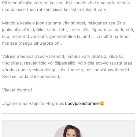
Päikesepõimiku värv on kollane. Kui soovid võid oma selle nädala
mandalasse tuua rohkem sisse kollast ja kuldset värvi.
Mandala keskele joonista oma väe sümbol, misiganes see Sinu
jaoks olla võiks (päike, süda, täht, lootoseõis, lõpmatuse märk, võti,
kuu, mõni lind või loom, geomeetriline kujund ……ainult Sina tead,
mis see praegu Sinu jaoks on).
Vali ise meelepärased vahendid, näiteks värvipliiatsid, vildikad,
tindipliiats, rasvakriidid või õlipastellid. Võib-olla soovid tausta taas
värvida enne vesivärvidega… ise tunneta, mis joonistusvahendid
Sind sel nädalal inspireerivad.
Väekat loomist!
Jagame oma väepilte FB grupis
Loovjoonistamine