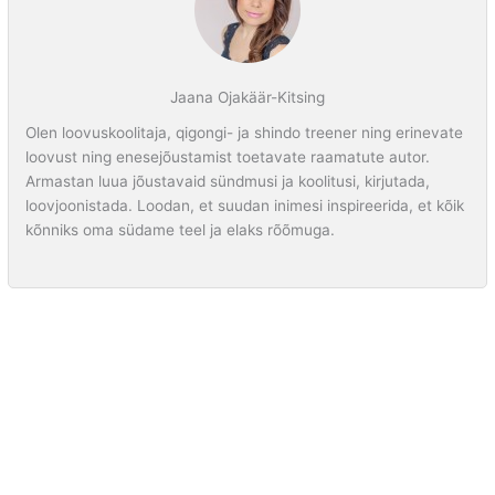
Jaana Ojakäär-Kitsing
Olen loovuskoolitaja, qigongi- ja shindo treener ning erinevate
loovust ning enesejõustamist toetavate raamatute autor.
Armastan luua jõustavaid sündmusi ja koolitusi, kirjutada,
loovjoonistada. Loodan, et suudan inimesi inspireerida, et kõik
kõnniks oma südame teel ja elaks rõõmuga.