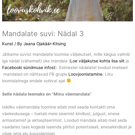
Mandalate suvi: Nädal 3
Kunst
/ By
Jaana Ojakäär-Kitsing
Jätkame suvist mandalate loomise väljakutset, mille käigus valmib
iga nädal (vähemalt) üks mandala (
Loe väljakutse kohta lisa siit
ja
Facebooki sündmuse infost
). Esimestel nädalatel loodud imelised
mandalad on nähtavad FB grupis
Loovjoonistamine
. Liitu
loomislainega endale sobival ajal
Selle nädala teemaks on “Minu väemandala”
Isikliku väemandala loomine aitab meil saada kontakti oma
väekeskusega – toetab meie sisemist kindlust, julgust, enese
armastamist ja aktsepteerimist. Loodud mandala aitab meil seda
vaadates taas kogeda iseenda piiritut potentsiaali, enesekindlust ja
väge oma elu kujundamisel.