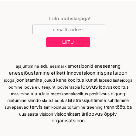
Liitu uudiskirjaga!
eneseareng
edu
emotsioonid
ajajuhtimine
eesmärk
enesejõustamine
inspiratsioon
etikett
innovatsioon
kunst
joonistamine
keha
koolitus
jooga
jõulud
lapsed
lastejooga
loovus
loovuskoolitus
loomine
loova elu teejuht
loovteraapia
mandala
qigong
maalimine
meeskonnakoolitus
positiivsus
riietumine
shindo
stiil
stressijuhtimine
suhtlemine
sketchbook
tervis
trenn
töötuba
suvepäevad
tiimikoolitus
toitumine
treening
äriloovus
õppiv
visioonikaart
uus aasta
visioon
organisatsioon